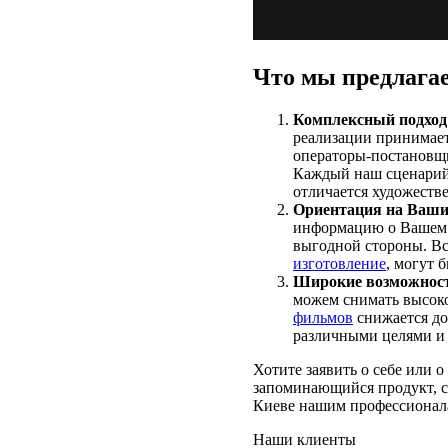
Что мы предлагае
Комплексный подход 
реализации принимает
операторы-постановщи
Каждый наш сценарий 
отличается художестве
Ориентация на Ваши
информацию о Вашем п
выгодной стороны. Вс
изготовление
, могут 
Широкие возможност
можем снимать высоко
фильмов
снижается до
различными целями и п
Хотите заявить о себе или 
запоминающийся продукт, с
Киеве нашим профессионалам
Наши клиенты