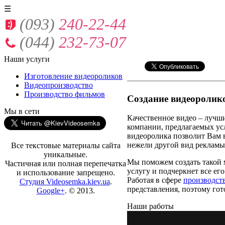
☰
(093)
240-22-44
(044)
232-73-07
Наши
услуги
Изготовление видеороликов
Видеопроизводство
Производство фильмов
Создание видеоролико
Мы
в сети
Качественное видео – лучш
компании, предлагаемых ус
видеоролика позволит Вам 
нежели другой вид рекламы
Все текстовые материалы сайта
уникальные.
Мы поможем создать такой 
Частичная или полная перепечатка
услугу и подчеркнет все ег
и использование запрещено.
Работая в сфере
производст
Студия Videosemka.kiev.ua
.
представления, поэтому го
Google+
. © 2013.
Наши работы