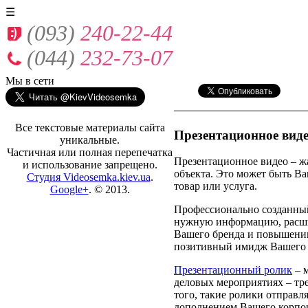
☰
(093)
240-22-44
(044)
232-73-07
Мы
в сети
Все текстовые материалы сайта
Презентационное виде
уникальные.
Частичная или полная перепечатка
Презентационное видео – ж
и использование запрещено.
объекта. Это может быть Ва
Студия Videosemka.kiev.ua
.
товар или услуга.
Google+
. © 2013.
Профессионально созданны
нужную информацию, расшир
Вашего бренда и повышению
позитивный имидж Вашего п
Презентационный ролик
– м
деловых мероприятиях – тр
того, такие ролики отправл
дополнением Вашего корпор