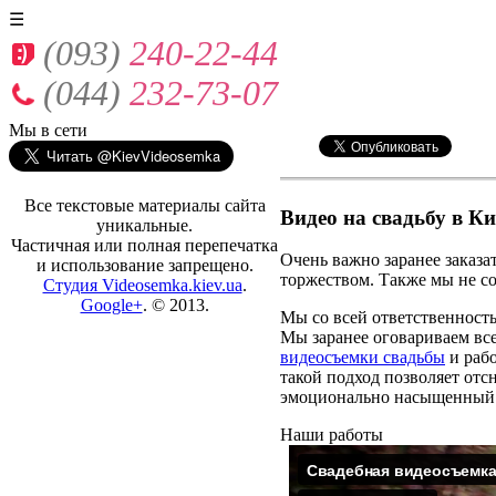
☰
(093)
240-22-44
(044)
232-73-07
Мы
в сети
Все текстовые материалы сайта
Видео на свадьбу в Ки
уникальные.
Частичная или полная перепечатка
Очень важно заранее заказат
и использование запрещено.
торжеством. Также мы не со
Студия Videosemka.kiev.ua
.
Google+
. © 2013.
Мы со всей ответственност
Мы заранее оговариваем вс
видеосъемки свадьбы
и рабо
такой подход позволяет отс
эмоционально насыщенный
Наши работы