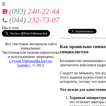
☰
(093)
240-22-44
(044)
232-73-07
Мы
в сети
Все текстовые материалы сайта
Как правильно снима
уникальные.
специалистам
Частичная или полная перепечатка
и использование запрещено.
Большинство начинающих оп
Студия Videosemka.kiev.ua
.
запечатлеть максимум кадро
Google+
. © 2013.
Следует не забывать, что в
этого задания нужно отнест
испортить, потому что повт
Что нужно для качественн
Хорошая аппаратур
что отличает аматора 